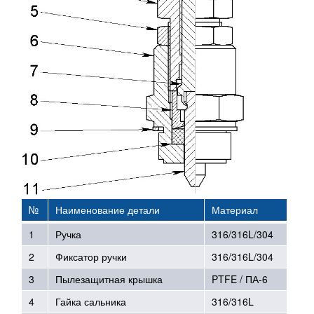
№
Наименование детали
Материал
1
Ручка
316/316L/304
2
Фиксатор ручки
316/316L/304
3
Пылезащитная крышка
PTFE / ПА-6
4
Гайка сальника
316/316L