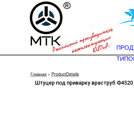
ПРОД
ТИПО
Главная
»
ProductDetails
Штуцер под приварку враструб Ф4520