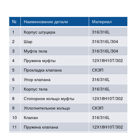
№
Наименование детали
Материал
1
Корпус штуцера
316/316L
2
Шар
316/316L/304
3
Муфта тела
316/316L/304
4
Пружина муфты
12Х18Н10Т/302
5
Прокладка клапана
СКЭП
6
Упор клапана
316/316L
7
Корпус тела
316/316L
8
Стопорное кольцо муфты
12Х18Н10Т/302
9
Уплотнительное кольцо
СКЭП
10
Клапан
316/316L
11
Пружина клапана
12Х18Н10Т/302